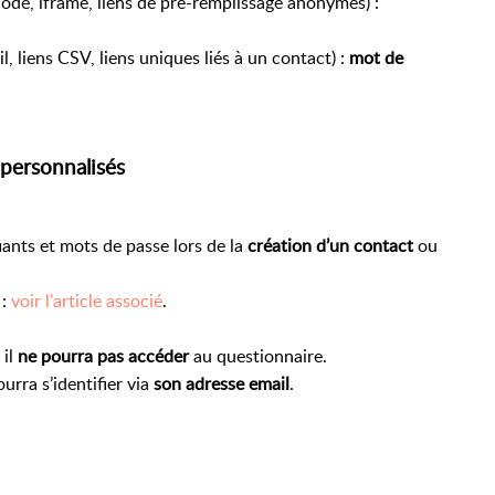
code, iframe, liens de pré-remplissage anonymes) :
l, liens CSV, liens uniques liés à un contact) :
mot de
 personnalisés
iants et mots de passe lors de la
création d’un contact
ou
 :
voir l’article associé
.
, il
ne pourra pas accéder
au questionnaire.
pourra s’identifier via
son adresse email
.